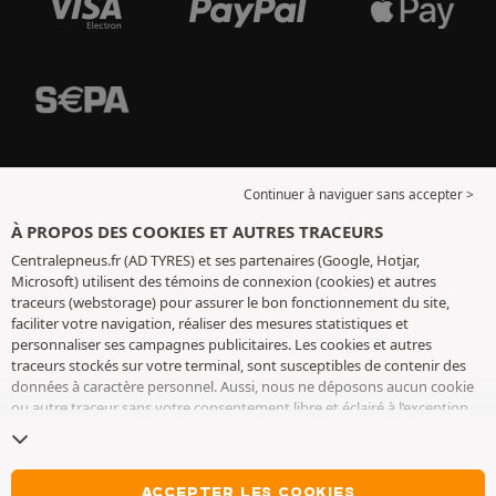
Continuer à naviguer sans accepter >
À PROPOS DES COOKIES ET AUTRES TRACEURS
Centralepneus.fr (AD TYRES) et ses partenaires (Google, Hotjar,
Microsoft) utilisent des témoins de connexion (cookies) et autres
traceurs (webstorage) pour assurer le bon fonctionnement du site,
faciliter votre navigation, réaliser des mesures statistiques et
personnaliser ses campagnes publicitaires. Les cookies et autres
traceurs stockés sur votre terminal, sont susceptibles de contenir des
données à caractère personnel. Aussi, nous ne déposons aucun cookie
ou autre traceur sans votre consentement libre et éclairé à l’exception
de ceux indispensables pour le fonctionnement du site. Nous
conservons votre choix pendant 6 mois. Vous pouvez retirer votre
consentement à tout moment en vous rendant sur la
page cookies et
autres traceurs
. Vous pouvez choisir de continuer à naviguer sans
ACCEPTER LES COOKIES