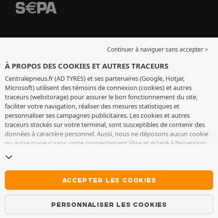
Continuer à naviguer sans accepter >
À PROPOS DES COOKIES ET AUTRES TRACEURS
Centralepneus.fr (AD TYRES) et ses partenaires (Google, Hotjar,
Microsoft) utilisent des témoins de connexion (cookies) et autres
traceurs (webstorage) pour assurer le bon fonctionnement du site,
faciliter votre navigation, réaliser des mesures statistiques et
personnaliser ses campagnes publicitaires. Les cookies et autres
traceurs stockés sur votre terminal, sont susceptibles de contenir des
données à caractère personnel. Aussi, nous ne déposons aucun cookie
ou autre traceur sans votre consentement libre et éclairé à l’exception
de ceux indispensables pour le fonctionnement du site. Nous
conservons votre choix pendant 6 mois. Vous pouvez retirer votre
consentement à tout moment en vous rendant sur la
page cookies et
autres traceurs
. Vous pouvez choisir de continuer à naviguer sans
ACCEPTER LES COOKIES
accepter le dépôt de cookies ou autres traceurs. Le refus ne fait pas
obstacle à l’accès aux services AD TYRES. Pour plus d’informations, nous
PERSONNALISER LES COOKIES
vous invitons à consulter
la page cookies et autres traceurs
.