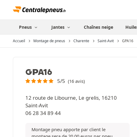
Pneus
Jantes
Chaînes neige
Huile
Accueil
Montage de pneus
Charente
Saint-Avit
GPA16
GPA16
5/5
(16 avis)
12 route de Libourne, Le grelis, 16210
Saint-Avit
06 28 34 89 44
Montage pneu apporte par client le
montage sera de 20.00 euros par pneu